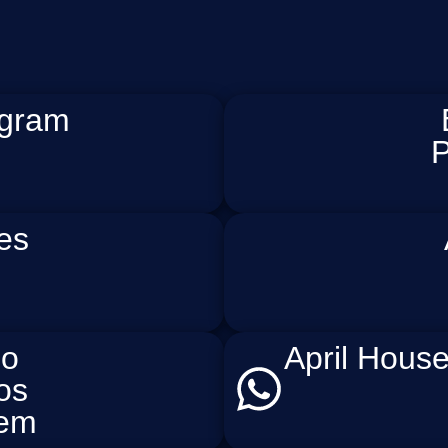
agram
P
es
do
April Hous
os
cem