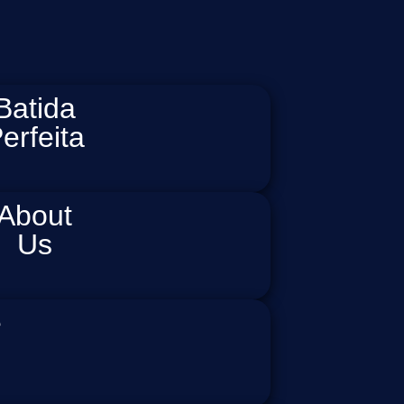
Batida
erfeita
About
Us
e